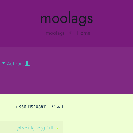
moolags
moolags
Home
Authors
الهاتف:
115208811 966 +
الشروط والأحكام